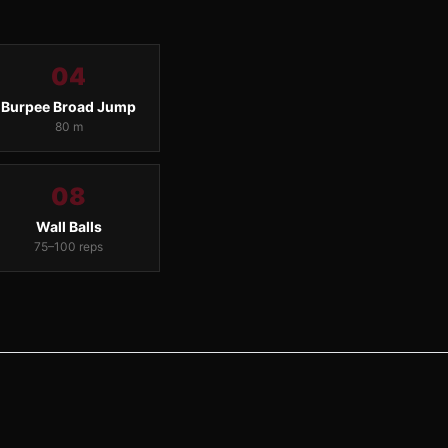
04
Burpee Broad Jump
80 m
08
Wall Balls
75–100 reps