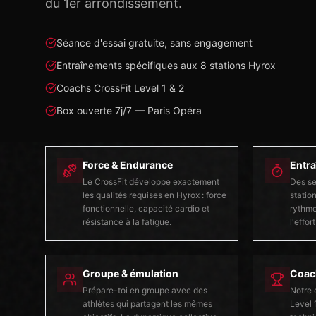
du 1er arrondissement.
Séance d'essai gratuite, sans engagement
Entraînements spécifiques aux 8 stations Hyrox
Coachs CrossFit Level 1 & 2
Box ouverte 7j/7 — Paris Opéra
Force & Endurance
Entra
Le CrossFit développe exactement
Des se
les qualités requises en Hyrox : force
station
fonctionnelle, capacité cardio et
rythme
résistance à la fatigue.
l'effor
Groupe & émulation
Coach
Prépare-toi en groupe avec des
Notre 
athlètes qui partagent les mêmes
Level 