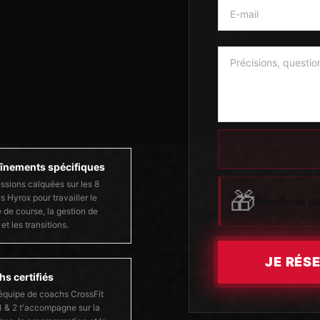
Message
(facultatif)
înements spécifiques
ssions calquées sur les 8
🎁
s Hyrox pour travailler le
Bénéficiez d
 de course, la gestion de
t et les transitions.
JE RÉS
s certifiés
équipe de coachs CrossFit
1 & 2 t'accompagne sur la