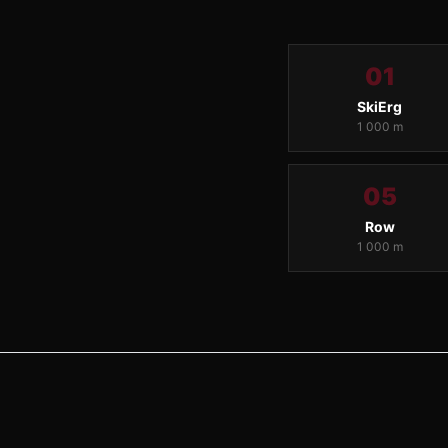
01
SkiErg
1 000 m
05
Row
1 000 m