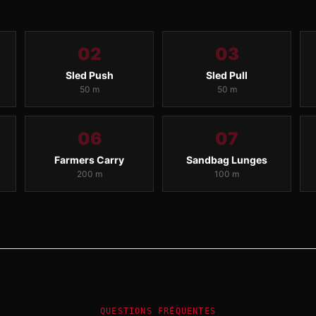
02
03
Sled Push
Sled Pull
50 m
50 m
06
07
Farmers Carry
Sandbag Lunges
200 m
100 m
QUESTIONS FRÉQUENTES