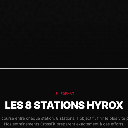
LE FORMAT
LES 8 STATIONS HYROX
course entre chaque station. 8 stations. 1 objectif : finir le plus vite 
Nos entraînements CrossFit préparent exactement à ces efforts.