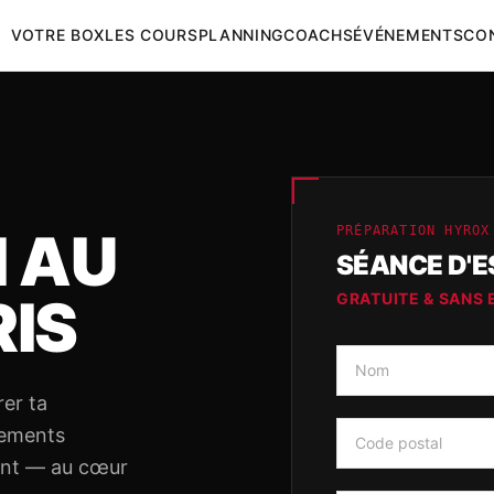
VOTRE BOX
LES COURS
PLANNING
COACHS
ÉVÉNEMENTS
CO
I AU
PRÉPARATION HYROX
SÉANCE D'E
RIS
GRATUITE & SANS
rer ta
nements
vant — au cœur