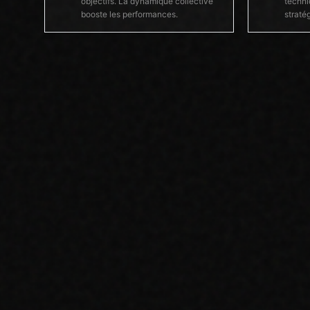
objectifs. La dynamique collective
techni
booste les performances.
straté