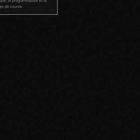
que, la programmation et la
gie de course.